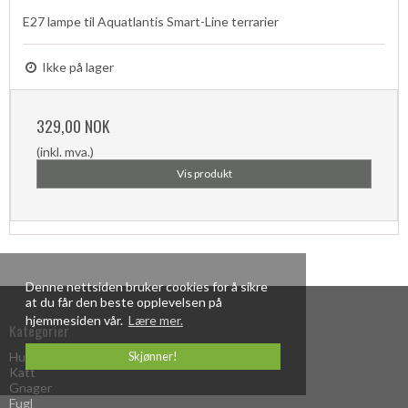
E27 lampe til Aquatlantis Smart-Line terrarier
Ikke på lager
329,00 NOK
(inkl. mva.)
Vis produkt
Denne nettsiden bruker cookies for å sikre
at du får den beste opplevelsen på
hjemmesiden vår.
Lære mer.
Kategorier
Hund
Skjønner!
Katt
Gnager
Fugl