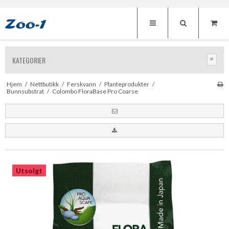
KATEGORIER
Hjem
/
Nettbutikk
/
Ferskvann
/
Planteprodukter
/
Bunnsubstrat
/
Colombo FloraBase Pro Coarse
Utsolgt