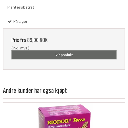
Plantesubstrat
På lager
Pris fra
89,00 NOK
(inkl. mva.)
Vis produkt
Andre kunder har også kjøpt