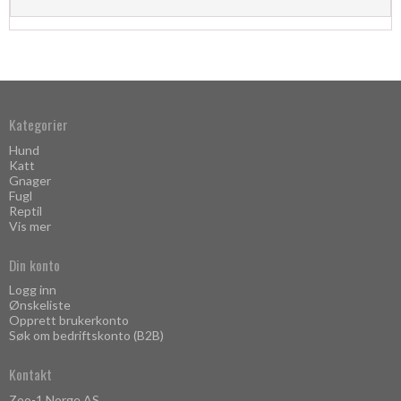
Kategorier
Hund
Katt
Gnager
Fugl
Reptil
Vis mer
Din konto
Logg inn
Ønskeliste
Opprett brukerkonto
Søk om bedriftskonto (B2B)
Kontakt
Zoo-1 Norge AS