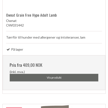
Ownat Grain Free Hypo Adult Lamb
Ownat
OW031442
Tørrfôr til hunder med allergener og intoleranser, lam
På lager
Pris fra
409,00 NOK
(inkl. mva.)
Vis produkt