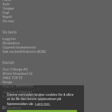
Katt
Gnager
Fugl
Reptil
Vis mer
Din konto
Logg inn
Ønskeliste
Opprett brukerkonto
Søk om bedriftskonto (B2B)
Kontakt
Zoo-1 Norge AS
Østre Strandvei 52
3482 TOFTE
Norge
Org. nr.: 987997141
Telefon:
97048761
Denne nettsiden bruker cookies for å sikre
E-post
:
jon.arild@zoo1.no
at du får den beste opplevelsen på
hjemmesiden vår.
Lære mer.
Facebook