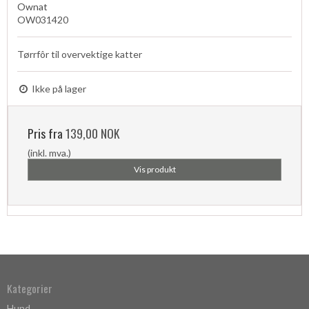
Ownat
OW031420
Tørrfôr til overvektige katter
Ikke på lager
Pris fra
139,00 NOK
(inkl. mva.)
Vis produkt
Kategorier
Hund