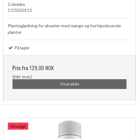
Colombo
CO5010115
Plantegjødning for akvarier med mange og hurtigvoksende
planter
På lager
Pris fra
129,00 NOK
(inkl. mva.)
Vis produkt
Utsolgt