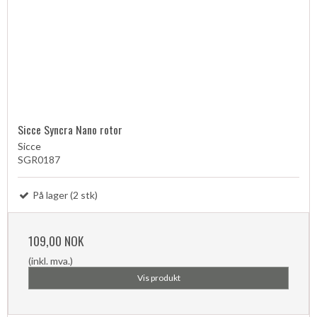
Sicce Syncra Nano rotor
Sicce
SGR0187
På lager (2 stk)
109,00 NOK
(inkl. mva.)
Vis produkt