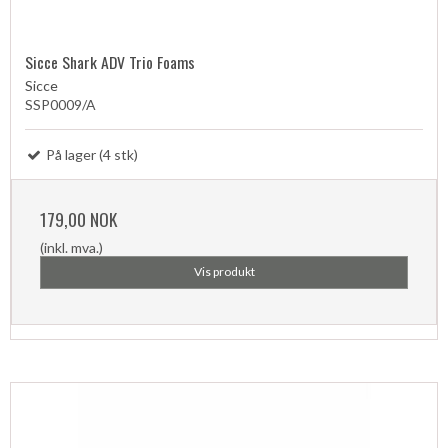
Sicce Shark ADV Trio Foams
Sicce
SSP0009/A
På lager (4 stk)
179,00 NOK
(inkl. mva.)
Vis produkt