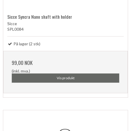
Sicce Syncra Nano shaft with holder
Sicce
SPL0084
På lager (2 stk)
99,00 NOK
(inkl. mva.)
Vis produkt