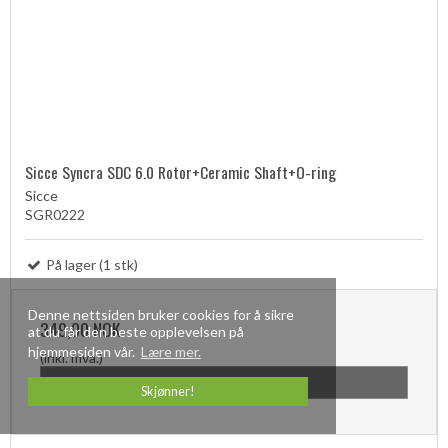
Sicce Syncra SDC 6.0 Rotor+Ceramic Shaft+O-ring
Sicce
SGR0222
På lager (1 stk)
Denne nettsiden bruker cookies for å sikre
349,00 NOK
at du får den beste opplevelsen på
hjemmesiden vår.
Lære mer.
(inkl. mva.)
Vis produkt
Skjønner!